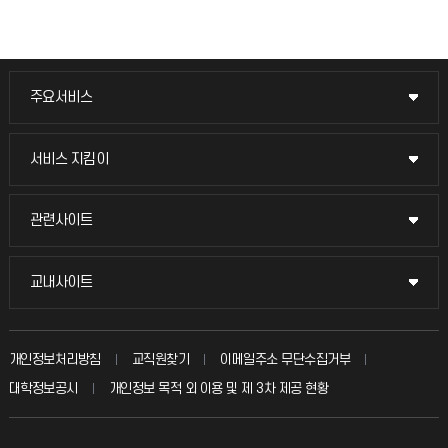
주요서비스
주요서비스
교무회의방송
서비스 지킴이
서비스 지킴이
교수채용
묻고 답하기
관련사이트
관련사이트
시설예약
불친절신고
국방헬프콜
교내사이트
교내사이트
인터넷증명
자주 묻는 질문(FAQ)
발전기금
교수회
입학안내
개인정보처리방침
교직원찾기
이메일주소 무단수집거부
칭찬마당
산학협력단
교육혁신본부
대학정보공시
개인정보 목적 외 이용 및 제 3차 제공 현황
직원채용
학생서비스 지킴이
소비자생활협동조합
국제교류과