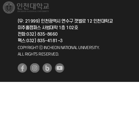
취업정보(학생)
총동문회
국제지원과
(우: 21999) 인천광역시 연수구 갯벌로 12 인천대학교
미추홀캠퍼스 사범대학 1층 102호
공자아카데미
전화:032) 835-8660
팩스:032) 835-4181~3
기초교육원
COPYRIGHT ⓒ INCHEON NATIONAL UNIVERSITY.
ALL RIGHTS RESERVED.
공학교육혁신센터
대학생활상담센터
사회봉사센터
생활원
원격지원